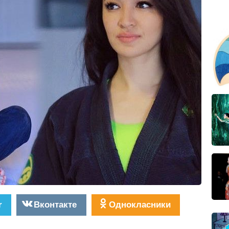
r
Вконтакте
Однокласники