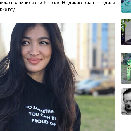
вилась чемпионкой России. Недавно она победила
джитсу.