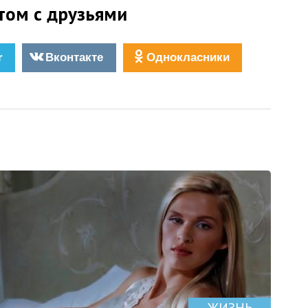
том с друзьями
r
Вконтакте
Однокласники