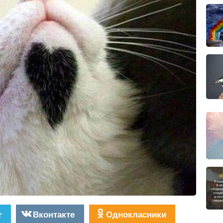
r
Вконтакте
Однокласники