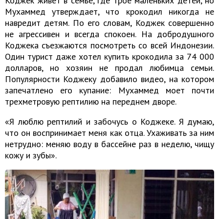
Коджек живет в семье, где трое маленьких детей, но
Мухаммед утверждает, что крокодил никогда не
навредит детям. По его словам, Коджек совершенно
не агрессивен и всегда спокоен. На добродушного
Коджека съезжаются посмотреть со всей Индонезии.
Один турист даже хотел купить крокодила за 74 000
долларов, но хозяин не продал любимца семьи.
Популярности Коджеку добавило видео, на котором
запечатлено его купание: Мухаммед моет почти
трехметровую рептилию на переднем дворе.
«Я люблю рептилий и забочусь о Коджеке. Я думаю,
что он воспринимает меня как отца. Ухаживать за ним
нетрудно: меняю воду в бассейне раз в неделю, чищу
кожу и зубы».