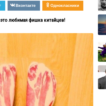
r
Вконтакте
Однокласники
это любимая фишка китайцев!