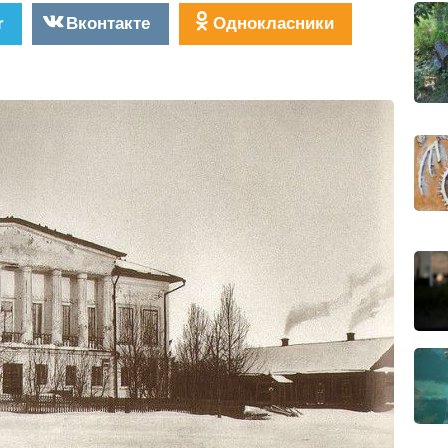
r
Вконтакте
Однокласники