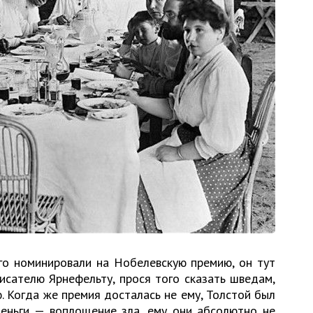
его номинировали на Нобелевскую премию, он тут
исателю Ярнефельту, прося того сказать шведам,
 Когда же премия досталась не ему, Толстой был
деньги — воплощение зла, ему они абсолютно не