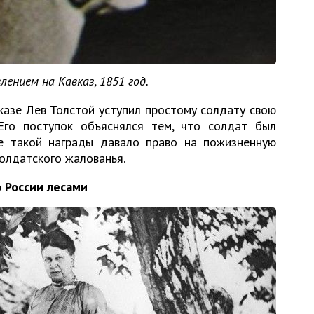
ением на Кавказ, 1851 год.
казе Лев Толстой уступил простому солдату свою
 Его поступок объяснялся тем, что солдат был
е такой награды давало право на пожизненную
олдатского жалованья.
 России лесами