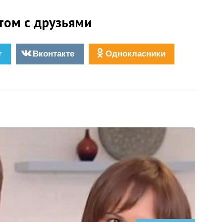
том с друзьями
r
Вконтакте
Однокласники