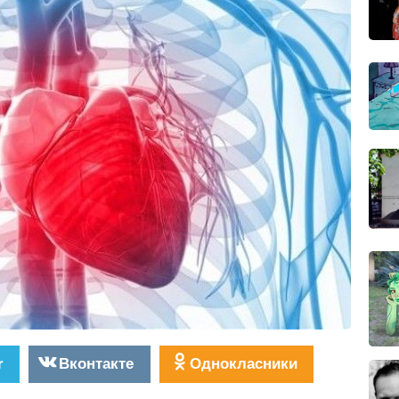
r
Вконтакте
Однокласники