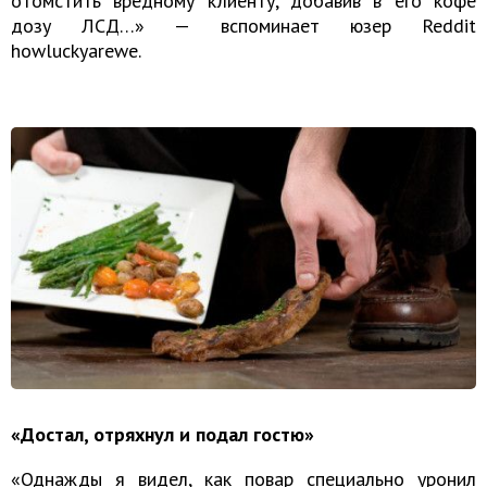
отомстить вредному клиенту, добавив в его кофе
дозу ЛСД…» — вспоминает юзер Reddit
howluckyarewe.
«Достал, отряхнул и подал гостю»
«Однажды я видел, как повар специально уронил