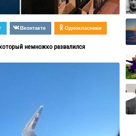
r
Вконтакте
Однокласники
 который немножко развалился