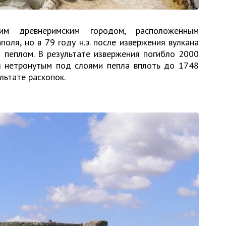
м древнеримским городом, расположенным
оля, но в 79 году н.э. после извержения вулкана
 пеплом. В результате извержения погибло 2000
ся нетронутым под слоями пепла вплоть до 1748
льтате раскопок.