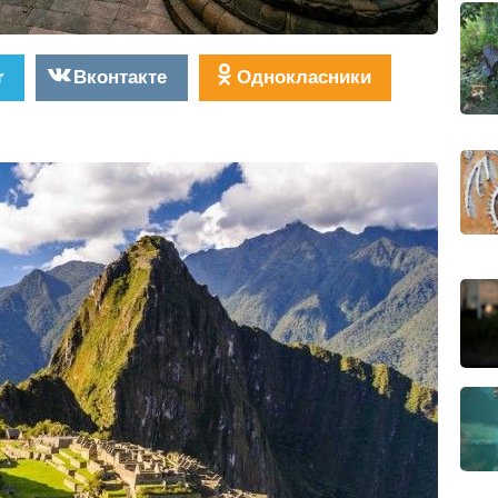
r
Вконтакте
Однокласники