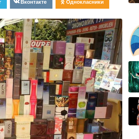
r
Вконтакте
Однокласники