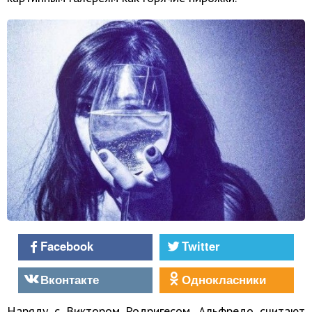
Facebook
Twitter
Вконтакте
Однокласники
Наряду с Виктором Родригесом, Альфредо считают