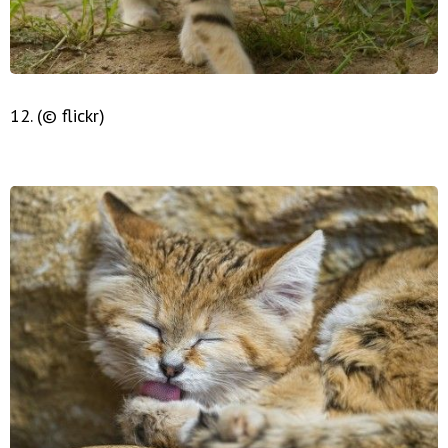
12. (© flickr)