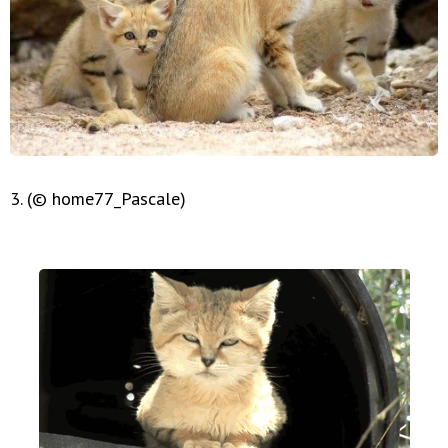
3. (© home77_Pascale)