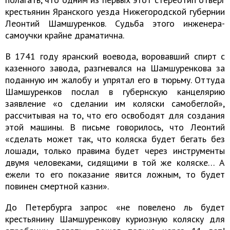
крестьянин Яранского уезда Нижегородской губернии
Леонтий Шамшуренков. Судьба этого инженера-
самоучки крайне драматична.
В 1741 году яранский воевода, воровавший спирт с
казенного завода, разгневался на Шамшуренкова за
поданную им жалобу и упрятал его в тюрьму. Оттуда
Шамшуренков послал в губернскую канцелярию
заявление «о сделании им коляски самобеглой»,
рассчитывая на то, что его освободят для создания
этой машины. В письме говорилось, что Леонтий
«сделать может так, что коляска будет бегать без
лошади, только правима будет через инструменты
двумя человеками, сидящими в той же коляске… А
ежели то его показание явится ложным, то будет
повинен смертной казни».
До Петербурга запрос «не повелено ль будет
крестьянину Шамшуренкову куриозную коляску для