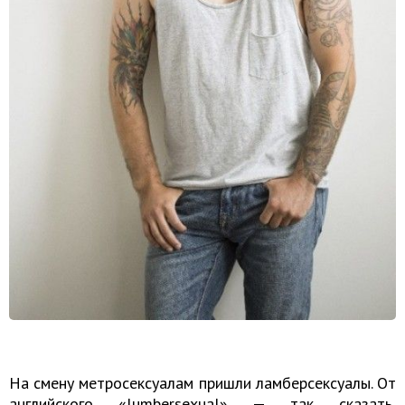
На смену метросексуалам пришли ламберсексуалы. От
английского «lumbersexual» — так сказать,