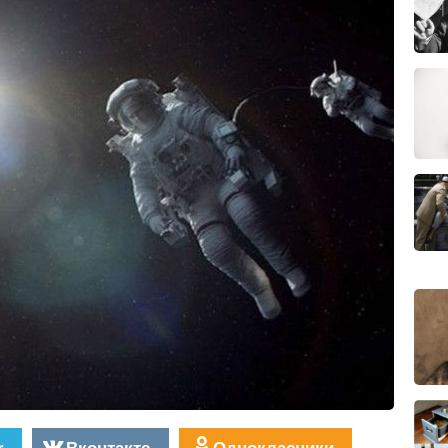
r
Вконтакте
Однокласники