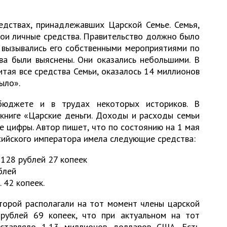
едствах, принадлежавших Царской Семье. Семья,
вои личные средства. Правительство должно было
 вызывались его собственными мероприятиями по
ва были выяснены. Они оказались небольшими. В
итая все средства Семьи, оказалось 14 миллионов
ыло».
юджете и в трудах некоторых историков. В
 книге «Царские деньги. Доходы и расходы семьи
 цифры. Автор пишет, что по состоянию на 1 мая
сийского императора имела следующие средства:
 128 рублей 27 копеек
блей
 42 копеек.
торой располагали на тот момент члены царской
рублей 69 копеек, что при актуальном на тот
ставляло 1,13 миллионов долларов США. Есть