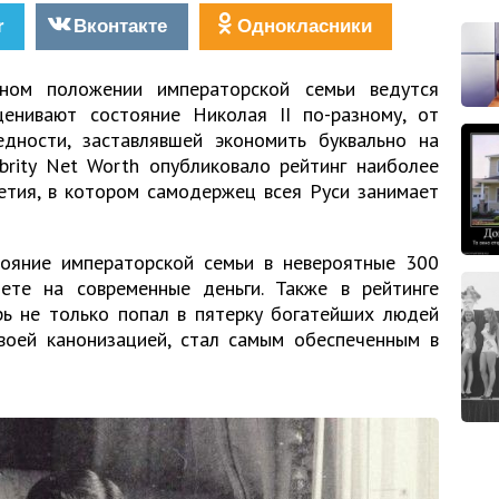
r
Вконтакте
Однокласники
ном положении императорской семьи ведутся
енивают состояние Николая II по-разному, от
едности, заставлявшей экономить буквально на
brity Net Worth опубликовало рейтинг наиболее
етия, в котором самодержец всея Руси занимает
ояние императорской семьи в невероятные 300
ете на современные деньги. Также в рейтинге
рь не только попал в пятерку богатейших людей
своей канонизацией, стал самым обеспеченным в