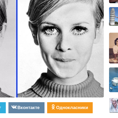
r
Вконтакте
Однокласники