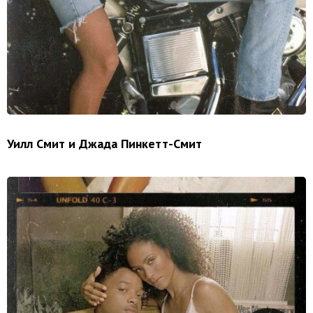
Уилл Смит и Джада Пинкетт-Смит