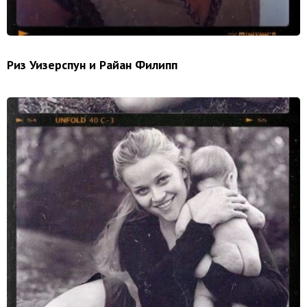
Риз Уизерспун и Райан Филипп