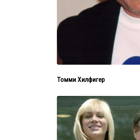
Томми Хилфигер