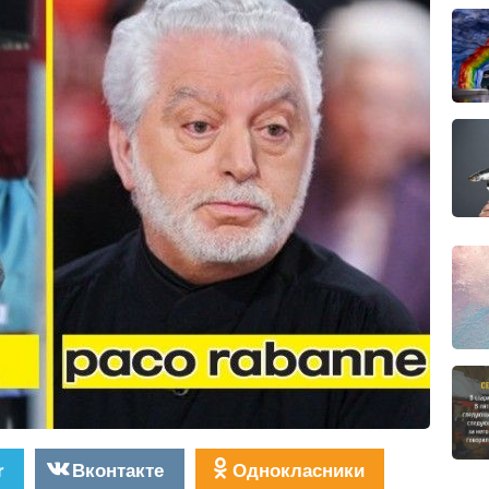
r
Вконтакте
Однокласники