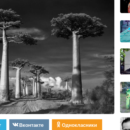
r
Вконтакте
Однокласники