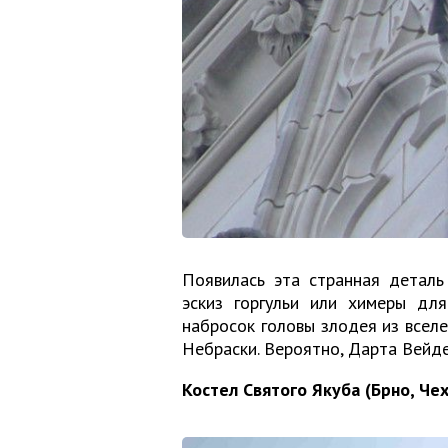
Появилась эта странная деталь
эскиз горгульи или химеры дл
набросок головы злодея из всел
Небраски. Вероятно, Дарта Вейде
Костел Святого Якуба (Брно, Че