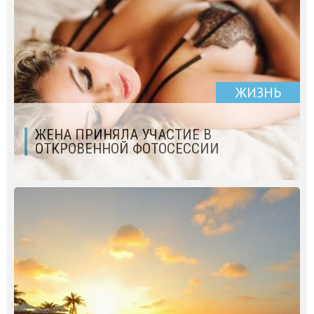
ЖИЗНЬ
ЖЕНА ПРИНЯЛА УЧАСТИЕ В
ОТКРОВЕННОЙ ФОТОСЕССИИ