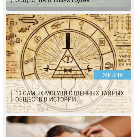
ОБЩЕСТВА В 1960-Х ГОДАХ
ЖИЗНЬ
10 САМЫХ МОГУЩЕСТВЕННЫХ ТАЙНЫХ
ОБЩЕСТВ В ИСТОРИИ