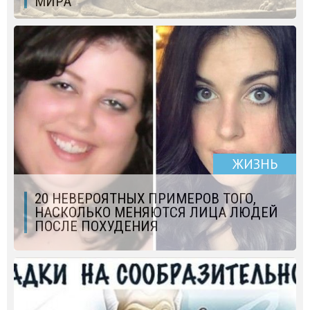
МИРА
ЖИЗНЬ
20 НЕВЕРОЯТНЫХ ПРИМЕРОВ ТОГО,
НАСКОЛЬКО МЕНЯЮТСЯ ЛИЦА ЛЮДЕЙ
ПОСЛЕ ПОХУДЕНИЯ