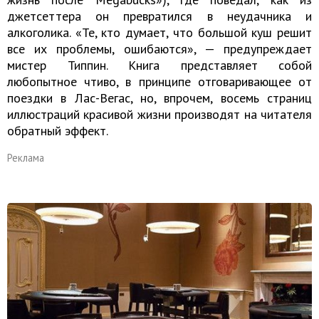
джетсеттера он превратился в неудачника и
алкоголика. «Те, кто думает, что большой куш решит
все их проблемы, ошибаются», — предупреждает
мистер Типпин. Книга представляет собой
любопытное чтиво, в принципе отговаривающее от
поездки в Лас-Вегас, но, впрочем, восемь страниц
иллюстраций красивой жизни производят на читателя
обратный эффект.
Реклама