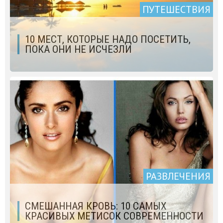
ПУТЕШЕСТВИЯ
10 МЕСТ, КОТОРЫЕ НАДО ПОСЕТИТЬ,
ПОКА ОНИ НЕ ИСЧЕЗЛИ
РАЗВЛЕЧЕНИЯ
СМЕШАННАЯ КРОВЬ: 10 САМЫХ
КРАСИВЫХ МЕТИСОК СОВРЕМЕННОСТИ