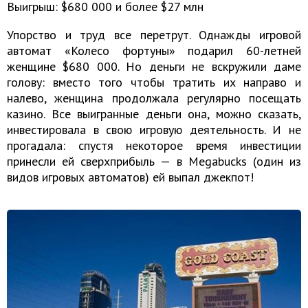
Выигрыш: $680 000 и более $27 млн
Упорство и труд все перетрут. Однажды игровой
автомат «Колесо фортуны» подарил 60-летней
женщине $680 000. Но деньги не вскружили даме
голову: вместо того чтобы тратить их направо и
налево, женщина продолжала регулярно посещать
казино. Все выигранные деньги она, можно сказать,
инвестировала в свою игровую деятельность. И не
прогадала: спустя некоторое время инвестиции
принесли ей сверхприбыль — в Megabucks (один из
видов игровых автоматов) ей выпал джекпот!