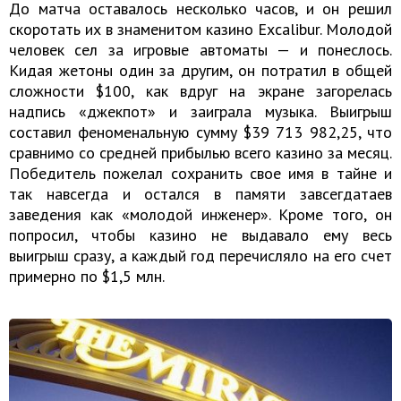
До матча оставалось несколько часов, и он решил
скоротать их в знаменитом казино Excalibur. Молодой
человек сел за игровые автоматы — и понеслось.
Кидая жетоны один за другим, он потратил в общей
сложности $100, как вдруг на экране загорелась
надпись «джекпот» и заиграла музыка. Выигрыш
составил феноменальную сумму $39 713 982,25, что
сравнимо со средней прибылью всего казино за месяц.
Победитель пожелал сохранить свое имя в тайне и
так навсегда и остался в памяти завсегдатаев
заведения как «молодой инженер». Кроме того, он
попросил, чтобы казино не выдавало ему весь
выигрыш сразу, а каждый год перечисляло на его счет
примерно по $1,5 млн.