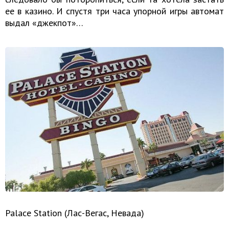
ее в казино. И спустя три часа упорной игры автомат
выдал «джекпот»…
Palace Station (Лас-Вегас, Невада)