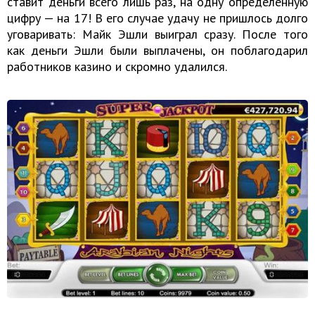
ставит деньги всего лишь раз, на одну определенную
цифру — на 17! В его случае удачу не пришлось долго
уговаривать: Майк Эшли выиграл сразу. После того
как деньги Эшли были выплачены, он поблагодарил
работников казино и скромно удалился.