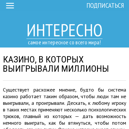
ПОДПИСАТЬСЯ
ИНТЕРЕСНО
самое интересное со всего мира!
КАЗИНО, В КОТОРЫХ
ВЫИГРЫВАЛИ МИЛЛИОНЫ
Существует расхожее мнение, будто бы система
казино работает таким образом, чтобы люди там не
выигрывали, а проигрывали. Дескать, к любому игроку
в таких местах применяют несколько психологических
трюков, главный из которых — дать возможность
немного выиграть, как бы втянуться, чтобы потом