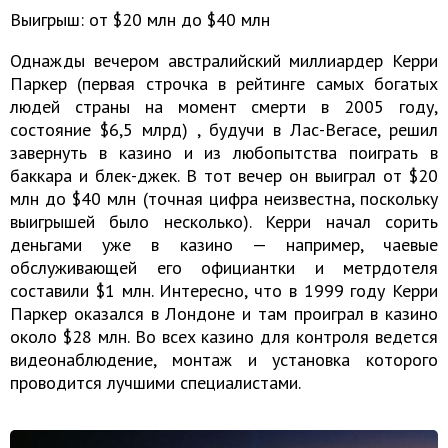
Выигрыш: от $20 млн до $40 млн
Однажды вечером австралийский миллиардер Керри
Паркер (первая строчка в рейтинге самых богатых
людей страны на момент смерти в 2005 году,
состояние $6,5 млрд) , будучи в Лас-Вегасе, решил
завернуть в казино и из любопытства поиграть в
баккара и блек-джек. В тот вечер он выиграл от $20
млн до $40 млн (точная цифра неизвестна, поскольку
выигрышей было несколько). Керри начал сорить
деньгами уже в казино — например, чаевые
обслуживающей его официантки и метрдотеля
составили $1 млн. Интересно, что в 1999 году Керри
Паркер оказался в Лондоне и там проиграл в казино
около $28 млн. Во всех казино для контроля ведется
видеонаблюдение, монтаж и установка которого
проводится лучшими специалистами.