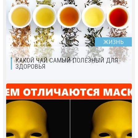
ЖИЗНЬ
КАКОЙ ЧАЙ САМЫЙ ПОЛЕЗНЫЙ ДЛЯ
ЗДОРОВЬЯ