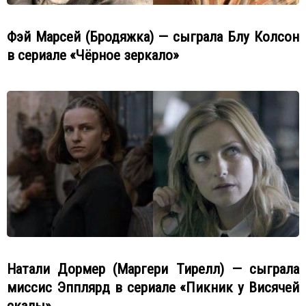
Фэй Марсей (Бродяжка) — сыграла Блу Колсон
в сериале «Чёрное зеркало»
Натали Дормер (Маргери Тирелл) — сыграла
миссис Эпплярд в сериале «Пикник у Висячей
скалы»