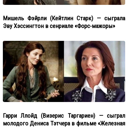
Мишель Фэйрли (Кейтлин Старк) — сыграла
Эву Хэссингтон в сенриале «Форс-мажоры»
Гарри Ллойд (Визерис Таргариен) — сыграл
молодого Дениса Тэтчера в фильме «Железная