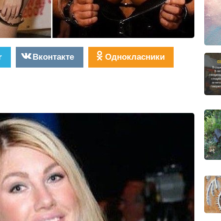
r
Вконтакте
Однокласники