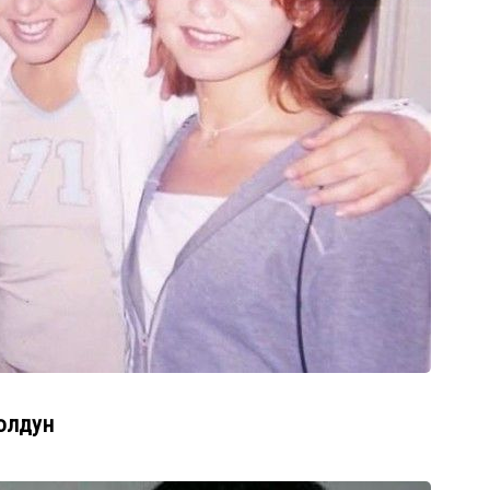
олдун