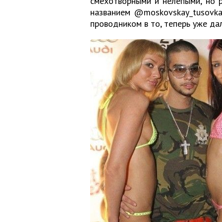
смехотворными и нелепыми, но 
названием @moskovskay_tusovka2
проводником в то, теперь уже да