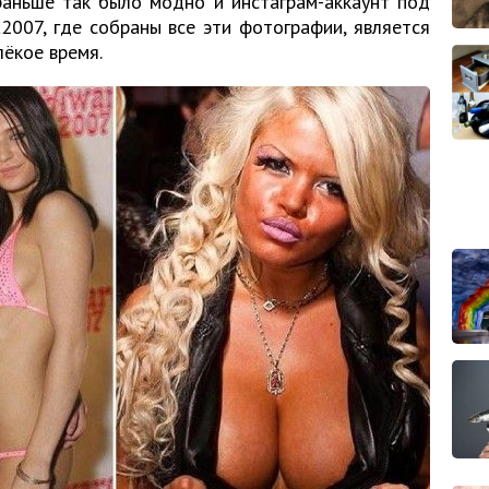
раньше так было модно и инстаграм-аккаунт под
007, где собраны все эти фотографии, является
лёкое время.