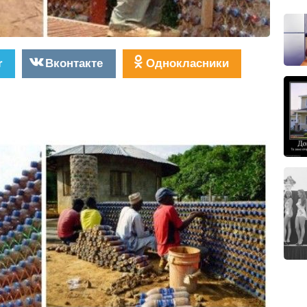
r
Вконтакте
Однокласники