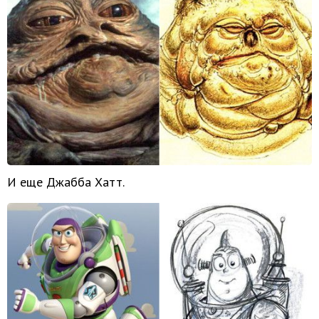
И еще Джабба Хатт.