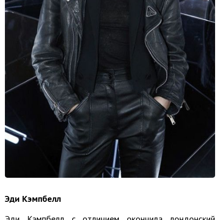
Эди Кэмпбелл
Эди Кэмпбелл с отличием окончила лондонский