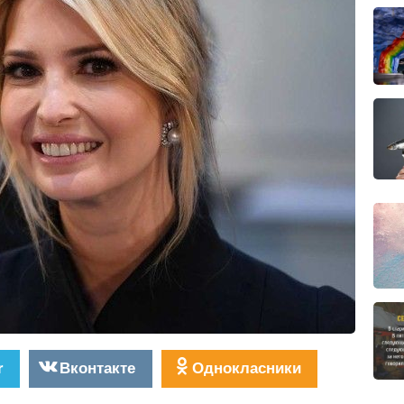
r
Вконтакте
Однокласники