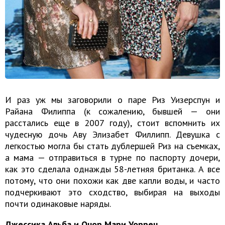
И раз уж мы заговорили о паре Риз Уизерспун и
Райана Филиппа (к сожалению, бывшей — они
расстались еще в 2007 году), стоит вспомнить их
чудесную дочь Аву Элизабет Филлипп. Девушка с
легкостью могла бы стать дублершей Риз на съемках,
а мама — отправиться в турне по паспорту дочери,
как это сделала однажды 58-летняя британка. А все
потому, что они похожи как две капли воды, и часто
подчеркивают это сходство, выбирая на выходы
почти одинаковые наряды.
Джессика Альба и Онор Мари Уоррен