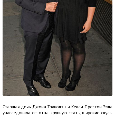
Старшая дочь Джона Траволты и Келли Престон Элла
унаследовала от отца крупную стать, широкие скулы