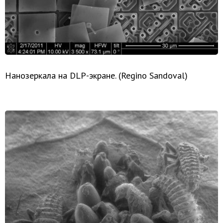
Нанозеркала на DLP-экране. (Regino Sandoval)