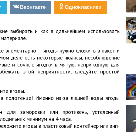
r
Вконтакте
Однокласники
акие выбирать и как в дальнейшем использовать
 материале.
се элементарно — ягоды нужно сложить в пакет и
амом деле есть некоторые нюансы, несоблюдение
ивые и сочные ягодки в мятую, непригодную для
збежать этой неприятности, следуйте простой
ите ягоды.
на полотенце! Именно из-за лишней воды ягоды
н для заморозки или противень, устеленный
олодильник минимум на 4 часа.
еложите ягоды в пластиковый контейнер или зип-