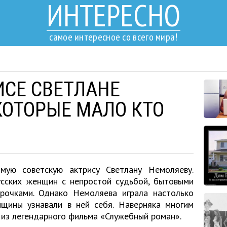
ИНТЕРЕСНО
самое интересное со всего мира!
ИСЕ СВЕТЛАНЕ
КОТОРЫЕ МАЛО КТО
мую советскую актрису Светлану Немоляеву.
усских женщин с непростой судьбой, бытовыми
рочками. Однако Немоляева играла настолько
щины узнавали в ней себя. Наверняка многим
 из легендарного фильма «Служебный роман».