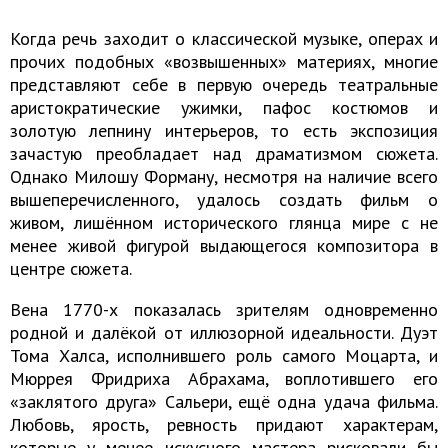
Когда речь заходит о классической музыке, операх и
прочих подобных «возвышенных» материях, многие
представляют себе в первую очередь театральные
аристократические ужимки, пафос костюмов и
золотую лепнину интерьеров, то есть экспозиция
зачастую преобладает над драматизмом сюжета.
Однако Милошу Форману, несмотря на наличие всего
вышеперечисленного, удалось создать фильм о
живом, лишённом исторического глянца мире с не
менее живой фигурой выдающегося композитора в
центре сюжета.
Вена 1770-х показалась зрителям одновременно
родной и далёкой от иллюзорной идеальности. Дуэт
Тома Халса, исполнившего роль самого Моцарта, и
Мюррея Фридриха Абрахама, воплотившего его
«заклятого друга» Сальери, ещё одна удача фильма.
Любовь, ярость, ревность придают характерам,
которые у менее искусного мастера рисковали бы