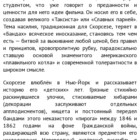
студентом, что уже говорит о преданности и
ценности для него идеи фильма. Он носил его в себе,
создавая великого «Таксиста» или «Славных парней».
Тема насилия, традиционная для Скорсезе, теряет в
«Бандах» всяческое иносказание, становясь тем чем
есть — битвой за выживание любой ценой, без правил
и принципов, кровопролитную рубку, парадоксально
ставшую основой знаменитого американского
«плавильного котла» и современной толерантности в
широком смысле.
Скорсезе влюблён в Нью-Йорк и рассказывает
историю его «детских» лет. Грязные стихийно
раскинувшиеся улочки, стискиваемые хибарами
(декорации заслуживают отдельных
апплодисментов), нищета и постоянный передел
бандами этого неказистого «пирога» между 1846 и
1862 годами на фоне Гражданской войны,
раздирающей всю страну, являются предметом его
исследования. Невероятный актёрский ансамбль, в