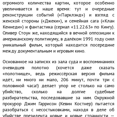
огромного количества картин, которое особенно
увеличивается в наше время: тут и очередные
реконструкции событий («Парклэнд») и взгляд с
женской стороны («Джеки»), и семейная сага («Клан
Кеннеди») и фантастика (сериал «11.22.63» по Кингу).
Оливер Стоун же, находящийся в вечной оппозиции к
американскому политикуму, в далёком 1991 году снял
уникальный фильм, который находится посередине
между документальным и игровым кино.
Основанное на записях из зала суда и воспоминаниях
очевидцев полотно (хочется даже сказать
«полотнище», ведь режиссёрская версия фильма
идёт, ни много ни мало, 206 минут, почти три с
половиной часа!) делает упор не столько на само
убийство, сколько на долгие судебные
разбирательства, последовавшие за ним. Окружной
прокурор Джим Гаррисон (Кевин Костнер) пытается
разобраться с несостыковками, находя в деле об
убийстве президента новые и новые странности —