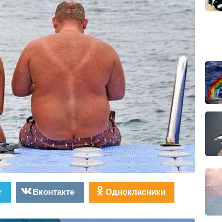
r
Вконтакте
Однокласники