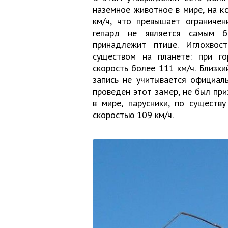
наземное животное в мире, на к
км/ч, что превышает ограниче
гепард не является самым б
принадлежит птице. Иглохво
существом на планете: при го
скорость более 111 км/ч. Близк
запись не учитывается официал
проведен этот замер, не был пр
в мире, парусники, по существ
скоростью 109 км/ч.