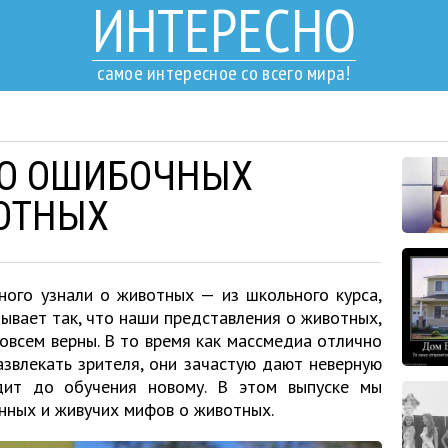
ИНТЕРЕСНО
самое интересное со всего мира!
НО ОШИБОЧНЫХ
ОТНЫХ
ного узнали о животных — из школьного курса,
бывает так, что наши представления о животных,
совсем верны. В то время как массмедиа отлично
азвлекать зрителя, они зачастую дают неверную
дит до обучения новому. В этом выпуске мы
нных и живучих мифов о животных.