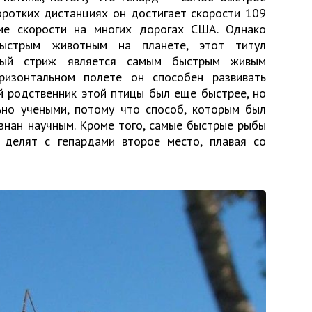
оротких дистанциях он достигает скорости 109
ние скорости на многих дорогах США. Однако
ыстрым животным на планете, этот титул
стый стриж является самым быстрым живым
ризонтальном полете он способен развивать
ий родственник этой птицы был еще быстрее, но
ьно учеными, потому что способ, которым был
изнан научным. Кроме того, самые быстрые рыбы
у делят с гепардами второе место, плавая со