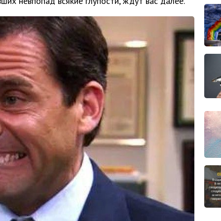
ших невпопад всякие глупости, ждут вас далее.