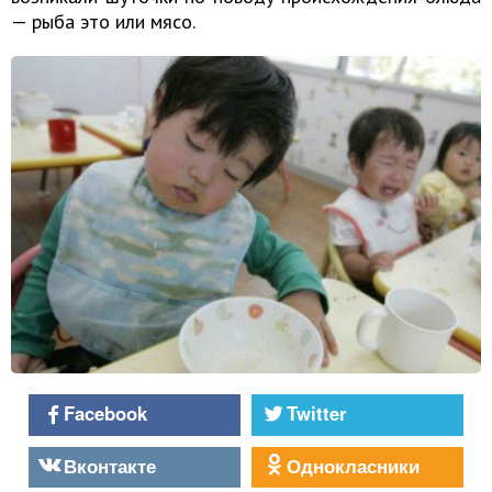
— рыба это или мясо.
Facebook
Twitter
Вконтакте
Однокласники