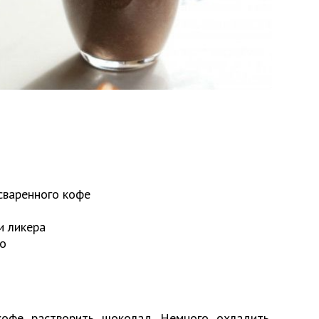
сваренного кофе
и ликера
го
кофе растворить шоколад. Немного охладить,