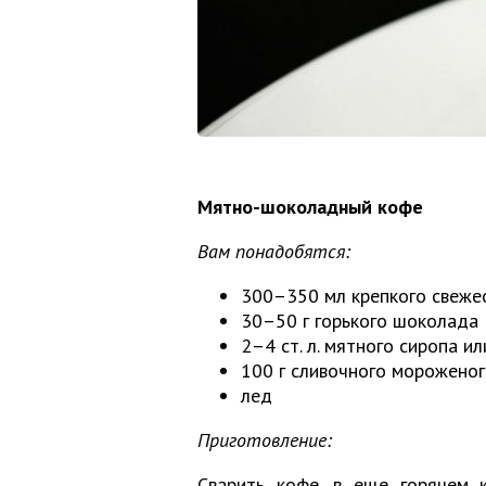
Мятно-шоколадный кофе
Вам понадобятся:
300–350 мл крепкого свеже
30–50 г горького шоколада
2–4 ст. л. мятного сиропа ил
100 г сливочного морожено
лед
Приготовление:
Сварить кофе, в еще горячем 