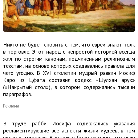
Никто не будет спорить с тем, что евреи знают толк
в торговле. Этот народ с непростой историей всегда
жил по строгим канонам, подчиненным религиозным
текстам, на основе которых создавались правила для
чего угодно. В XVI столетии мудрый раввин Иосиф
Каро из Цфата составил кодекс «Шулхан арух»
(«Накрытый стол»), в котором содержались тысячи
параграфов.
Реклама
В труде рабби Иосифа содержались указания
регламентируюшие все аспекты жизни иудеев, в том
числе и торговлю. В кодексе было указано, что если