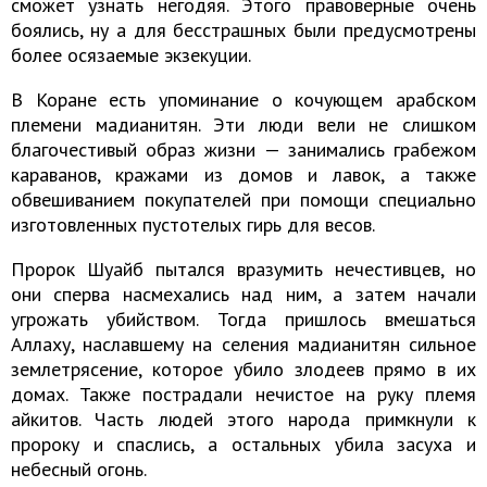
сможет узнать негодяя. Этого правоверные очень
боялись, ну а для бесстрашных были предусмотрены
более осязаемые экзекуции.
В Коране есть упоминание о кочующем арабском
племени мадианитян. Эти люди вели не слишком
благочестивый образ жизни — занимались грабежом
караванов, кражами из домов и лавок, а также
обвешиванием покупателей при помощи специально
изготовленных пустотелых гирь для весов.
Пророк Шуайб пытался вразумить нечестивцев, но
они сперва насмехались над ним, а затем начали
угрожать убийством. Тогда пришлось вмешаться
Аллаху, наславшему на селения мадианитян сильное
землетрясение, которое убило злодеев прямо в их
домах. Также пострадали нечистое на руку племя
айкитов. Часть людей этого народа примкнули к
пророку и спаслись, а остальных убила засуха и
небесный огонь.