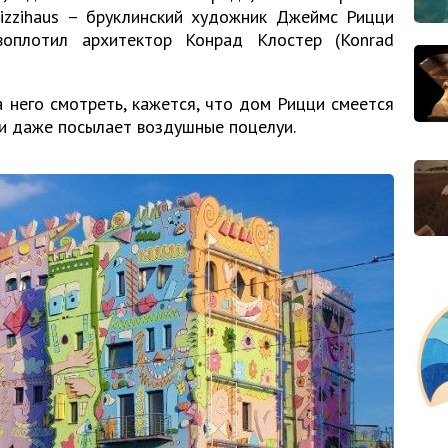
Rizzihaus – бруклинский художник Джеймс Рицци
 воплотил архитектор Конрад Клостер (Konrad
а него смотреть, кажется, что дом Рицци смеется
ли даже посылает воздушные поцелуи.