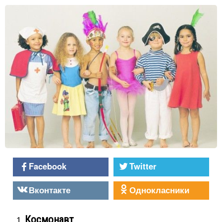
Facebook
Twitter
Вконтакте
Однокласники
Космонавт