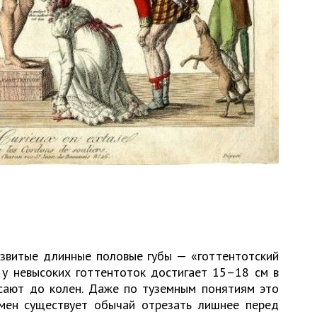
звитые длинные половые губы — «готтентотский
 у невысоких готтентоток достигает 15–18 см в
исают до колен. Даже по туземным понятиям это
емен существует обычай отрезать лишнее перед