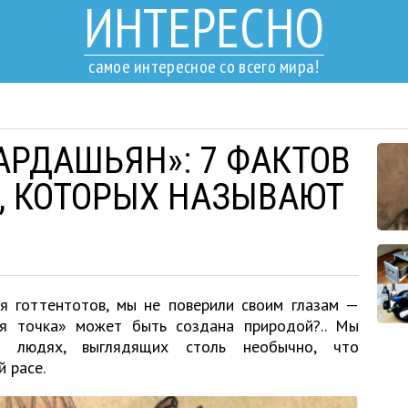
ИНТЕРЕСНО
самое интересное со всего мира!
АРДАШЬЯН»: 7 ФАКТОВ
Х, КОТОРЫХ НАЗЫВАЮТ
я готтентотов, мы не поверили своим глазам —
ая точка» может быть создана природой?.. Мы
о людях, выглядящих столь необычно, что
й расе.