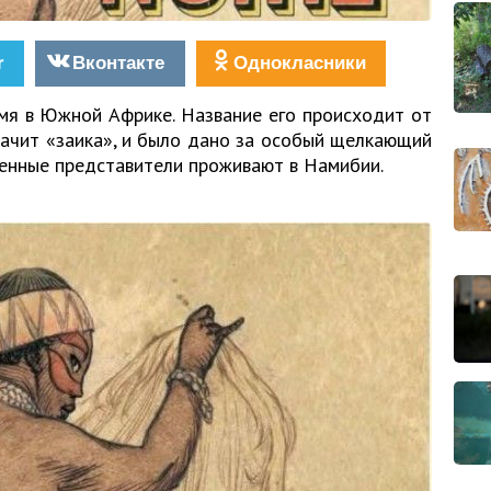
r
Вконтакте
Однокласники
мя в Южной Африке. Название его происходит от
начит «заика», и было дано за особый щелкающий
менные представители проживают в Намибии.