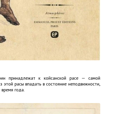
оин принадлежат к койсанской расе — самой
з этой расы впадать в состояние неподвижности,
 время года.