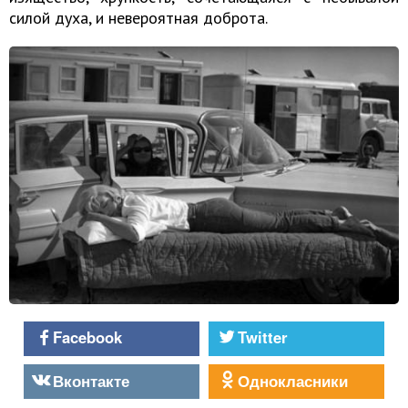
силой духа, и невероятная доброта.
Facebook
Twitter
Вконтакте
Однокласники