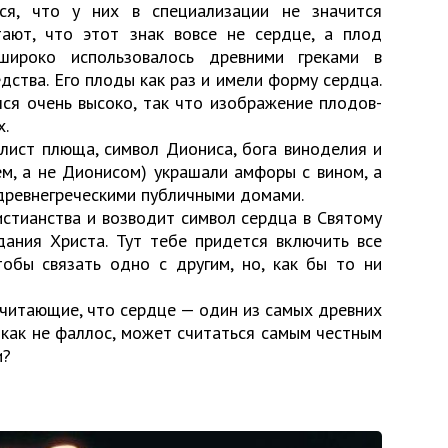
ся, что у них в специализации не значится
тают, что этот знак вовсе не сердце, а плод
 широко использовалось древними греками в
дства. Его плоды как раз и имели форму сердца.
лся очень высоко, так что изображение плодов-
х.
 лист плюща, символ Диониса, бога виноделия и
ем, а не Дионисом) украшали амфоры с вином, а
 древнегреческими публичными домами.
истианства и возводит символ сердца в Святому
дания Христа. Тут тебе придется включить все
тобы связать одно с другим, но, как бы то ни
 считающие, что сердце — один из самых древних
 как не фаллос, может считаться самым честным
и?