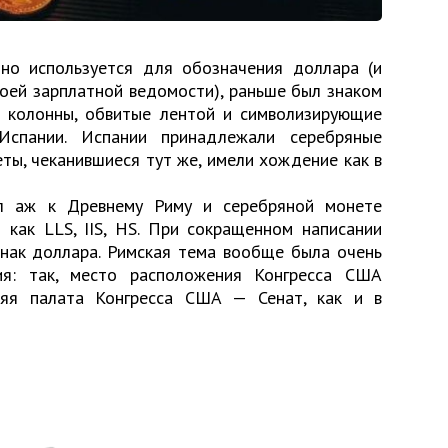
тно используется для обозначения доллара (и
воей зарплатной ведомости), раньше был знаком
я колонны, обвитые лентой и символизирующие
 Испании. Испании принадлежали серебряные
еты, чеканившиеся тут же, имели хождение как в
ол аж к Древнему Риму и серебряной монете
я как LLS, IIS, HS. При сокращенном написании
знак доллара. Римская тема вообще была очень
ия: так, место расположения Конгресса США
няя палата Конгресса США — Сенат, как и в