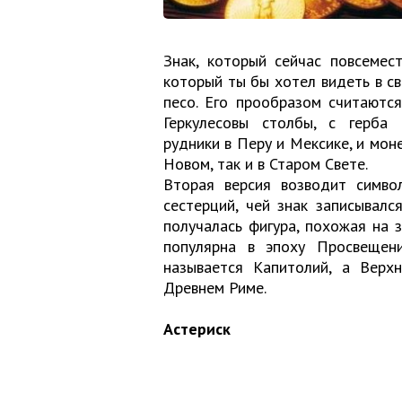
Знак, который сейчас повсемес
который ты бы хотел видеть в с
песо. Его прообразом считаютс
Геркулесовы столбы, с герба
рудники в Перу и Мексике, и мон
Новом, так и в Старом Свете.
Вторая версия возводит симв
сестерций, чей знак записывалс
получалась фигура, похожая на 
популярна в эпоху Просвещен
называется Капитолий, а Верх
Древнем Риме.
Астериск