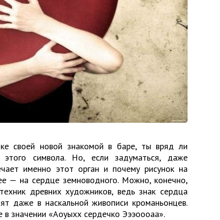
ке своей новой знакомой в баре, ты вряд ли
 этого символа. Но, если задуматься, даже
ечает именно этот орган и почему рисунок на
ее — на сердце земноводного. Можно, конечно,
 техник древних художников, ведь знак сердца
дят даже в наскальной живописи кроманьонцев.
не в значении «Аоуыхх сердечко Эээоооаа».