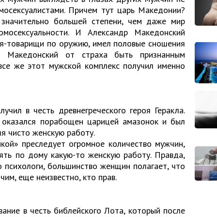
омосексуалистами. Причем тут царь Македонии?
 значительно большей степени, чем даже мир
омосексуальности. И Александр Македонский
зья-товарищи по оружию, имел половые сношения
м Македонский от страха быть признанным
все же этот мужской комплекс получил именно
лучил в честь древнегреческого героя Геракла.
 оказался порабощен царицей амазонок и был
я чисто женскую работу.
йкой» преследует огромное количество мужчин,
ять по дому какую-то женскую работу. Правда,
ко психологи, большинство женщин полагает, что
чим, еще неизвестно, кто прав.
вание в честь библейского Лота, который после