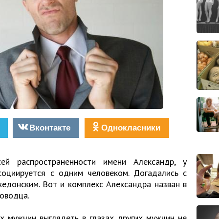
Вконтакте
Однокласники
сей распространенности имени Александр, у
оциируется с одним человеком. Догадались с
едонским. Вот и комплекс Александра назван в
ководца.
х мужчин выглядеть в глазах других мужчин не