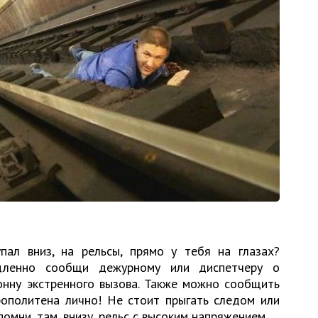
пал вниз, на рельсы, прямо у тебя на глазах?
дленно сообщи дежурному или диспетчеру о
онну экстренного вызова. Также можно сообщить
ополитена лично! Не стоит прыгать следом или
омни, там, внизу, рельс с высоким напряжением.