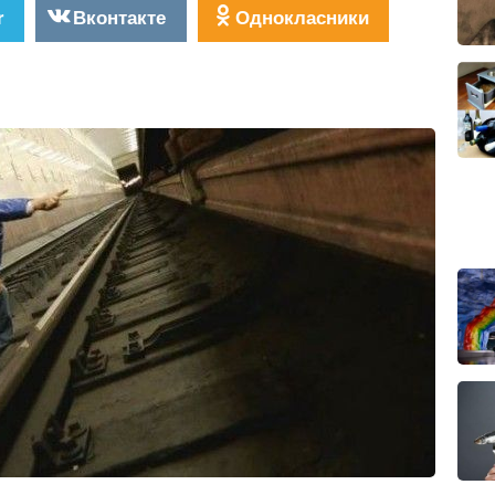
r
Вконтакте
Однокласники