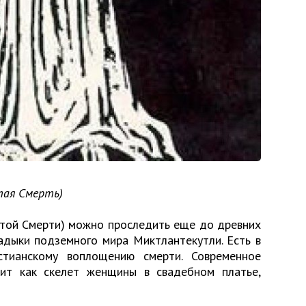
тая Смерть)
ятой Смерти) можно проследить еще до древних
ладыки подземного мира Миктлантекутли. Есть в
стианскому воплощению смерти. Современное
ит как скелет женщины в свадебном платье,