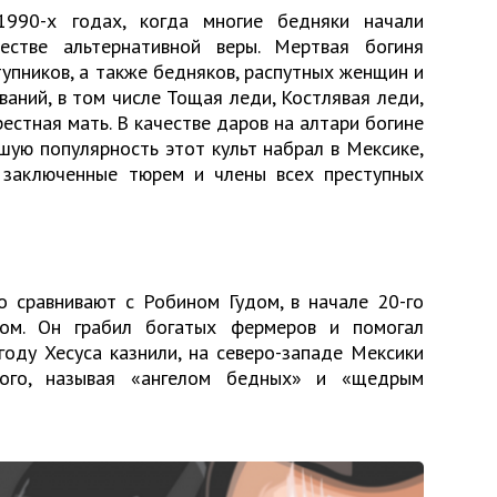
1990-х годах, когда многие бедняки начали
естве альтернативной веры. Мертвая богиня
упников, а также бедняков, распутных женщин и
ваний, в том числе Тощая леди, Костлявая леди,
естная мать. В качестве даров на алтари богине
шую популярность этот культ набрал в Мексике,
 заключенные тюрем и члены всех преступных
о сравнивают с Робином Гудом, в начале 20-го
том. Он грабил богатых фермеров и помогал
году Хесуса казнили, на северо-западе Мексики
того, называя «ангелом бедных» и «щедрым