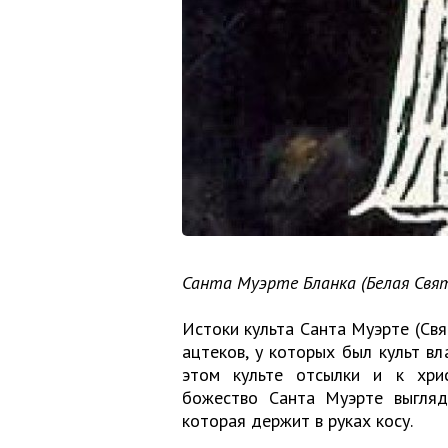
Санта Муэрте Бланка (Белая Свя
Истоки культа Санта Муэрте (Св
ацтеков, у которых был культ в
этом культе отсылки и к хри
божество Санта Муэрте выгляд
которая держит в руках косу.