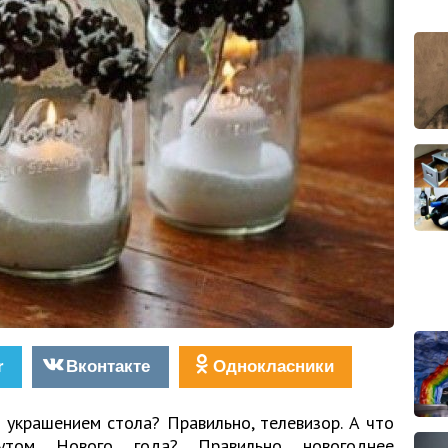
r
Вконтакте
Однокласники
 украшением стола? Правильно, телевизор. А что
бутом Нового года? Правильно новогоднее