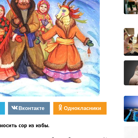
Вконтакте
Однокласники
носить сор из избы.