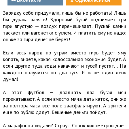
Зарядку себе придумали, лишь бы не работать! Лишь
бы дурака валять! Здоровый бугай поднимает три
гири впустую — воздух перемешивает. Пускай камни
таскает или вагонетки с углем. И платить ему не надо:
он же за гири денег не берет!
Если весь народ по утрам вместо гирь будет яму
копать, знаете, какая колоссальная экономия будет. А
если другие туда воды накачают и гусей пустят… На
каждого получится по два гуся. Я ж не один день
думал!
А этот футбол — двадцать два бугая мяч
перекатывают. А если вместо мяча дать каток, они же
за полтора часа все поле заасфальтируют. А зрители
еще по рублю дадут. Бешеные деньги пойдут.
А марафонца видали? Страус. Сорок километров дает